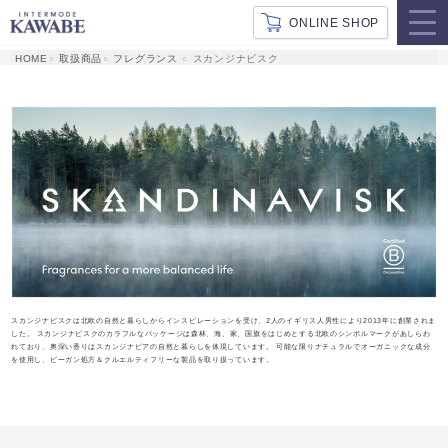
ONLINE SHOP
取扱商品
フレグランス
スカンジナビスク
スカンジナビスクは北欧の自然と暮らしからインスピレーションを受け、2人のイギリス人男性により2013年に創業されま
した。
スカンジナビスクのカラフルなパッケージは森林、海、家、国旗をはじめとする北欧のシンボルマークがあしらわ
れており、奥深い⾹りはスカンジナビアの⾃然と暮らしを体現しています。
可能な限りナチュラルでオーガニックな成分
を使用し、ビーガン処方＆クルエルティフリーな製品を取り扱っています。