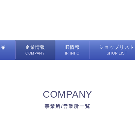
商品
企業情報
IR情報
ショップリスト
M
COMPANY
IR INFO
SHOP LIST
代表メッセージ
IRニュース一覧
プレイヤーズ
マフラー
会社概要
業績ハイライト
フレグランス取扱店
ーチ/雑貨
沿革
決算資料
インターモードマル
COMPANY
ンス
事業所/営業所一覧
IRスケジュール
カラーレス カラーズ
事業所/営業所一覧
グループ会社
株式情報
ハンカチーフ コンシ
電子公告