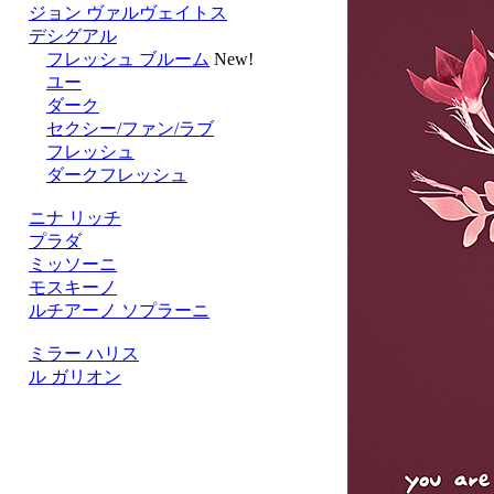
ジョン ヴァルヴェイトス
デシグアル
フレッシュ ブルーム
New!
ユー
ダーク
セクシー/ファン/ラブ
フレッシュ
ダークフレッシュ
ニナ リッチ
プラダ
ミッソーニ
モスキーノ
ルチアーノ ソプラーニ
ミラー ハリス
ル ガリオン