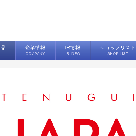
商品
企業情報
IR情報
ショップリスト
M
COMPANY
IR INFO
SHOP LIST
代表メッセージ
IRニュース一覧
プレイヤーズ
マフラー
会社概要
業績ハイライト
フレグランス取扱店
ーチ/雑貨
沿革
決算資料
インターモードマル
ンス
事業所/営業所一覧
IRスケジュール
カラーレス カラーズ
グループ会社
株式情報
ハンカチーフ コンシ
電子公告