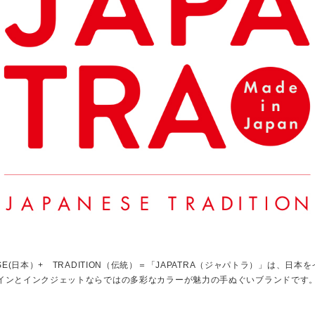
ESE(日本）+ TRADITION（伝統）＝「JAPATRA（ジャパトラ）」は、日本
インとインクジェットならではの多彩なカラーが魅力の手ぬぐいブランドです