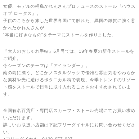
女優、モデルの桐島かれんさんプロデュースのストール『ハウス
オブ ロータス』。
子供のころから旅した世界各国にて触れた、異国の雑貨に強く惹
かれたかれんさんが
“本当に好きなもの”をテーマにストールを作りました。
『大人のおしゃれ手帖』5月号では、19年春夏の新作ストールを
ご紹介。
今シーズンのテーマは「アイランダー」。
南の島に漂う、どこかノスタルジックで優雅な雰囲気をやわらか
な素材や光に透けるボタニカル柄で表現。今季トレンドのリゾー
ト感をストールで日常に取り入れることをおすすめされていま
す。
全国有名百貨店・専門店スカーフ・ストール売場にてお買い求め
いただけます。
詳しいお取扱い店舗は下記フリーダイヤルにお問い合わせくださ
い。
●フリーダイヤル 0120-077-927