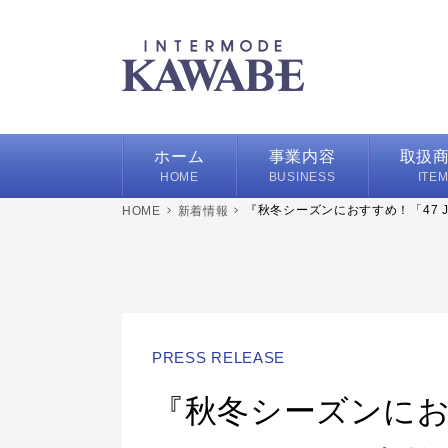
ホーム
事業内容
取扱
HOME
BUSINESS
ITE
『秋冬シーズンにおすすめ！「47 J
新着情報
ハンカチ
スカーフ/
バッグ/ポ
フレグラ
PRESS RELEASE
『秋冬シーズンにおす