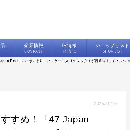
商品
企業情報
IR情報
ショップリスト
M
COMPANY
IR INFO
SHOP LIST
apan Rediscovery」より、パッケージ入りのソックスが新登場！』につ
代表メッセージ
IRニュース一覧
プレイヤーズ
マフラー
会社概要
業績ハイライト
フレグランス取扱店
ーチ/雑貨
沿革
決算資料
インターモードマル
ンス
事業所/営業所一覧
IRスケジュール
カラーレス カラーズ
2025/10/10
グループ会社
株式情報
ハンカチーフ コンシ
電子公告
すめ！「47 Japan