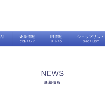
商品
企業情報
IR情報
ショップリスト
M
COMPANY
IR INFO
SHOP LIST
代表メッセージ
IRニュース一覧
プレイヤーズ
マフラー
会社概要
業績ハイライト
フレグランス取扱店
ーチ/雑貨
沿革
決算資料
インターモードマル
NEWS
ンス
事業所/営業所一覧
IRスケジュール
カラーレス カラーズ
新着情報
グループ会社
株式情報
ハンカチーフ コンシ
電子公告